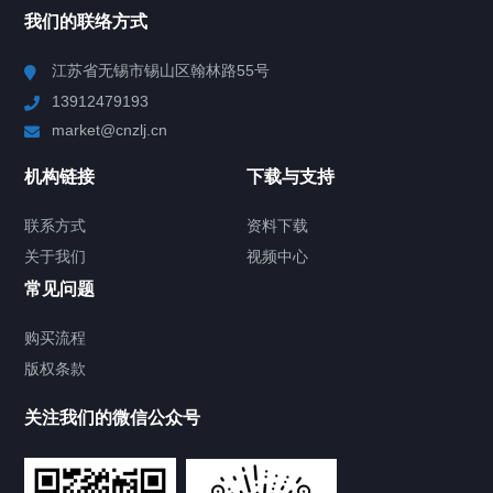
我们的联络方式
Chiller高精度冷热循环器
江苏省无锡市锡山区翰林路55号
13912479193
Chiller高精度制冷循环器
market@cnzlj.cn
制冷加热动态控温系统
机构链接
下载与支持
TCU温度控制单元
联系方式
资料下载
关于我们
视频中心
Chiller温度|流量|压力控制系统
常见问题
Chiller气体控温系统
购买流程
版权条款
Chiller直冷控温机组
关注我们的微信公众号
Heating Circulator加热循环器