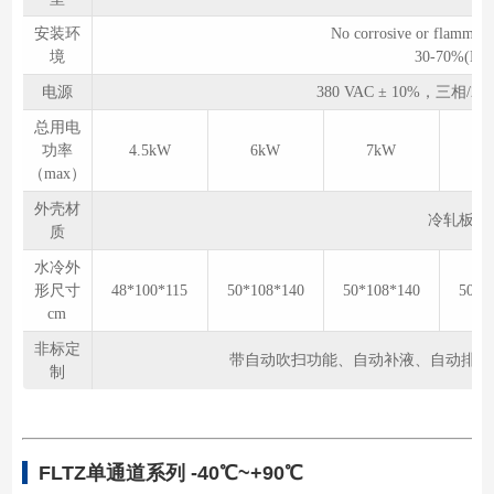
安装环
No corrosive or fl
境
30-70%(No c
电源
380 VAC ± 10%，三相/2
总用电
功率
4.5kW
6kW
7kW
1
（max）
外壳材
冷轧板喷塑
质
水冷外
形尺寸
48*100*115
50*108*140
50*108*140
50*1
cm
非标定
带自动吹扫功能、自动补液、自动排液功
制
FLTZ单通道系列 -40℃~+90℃