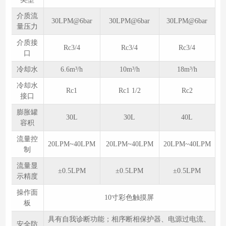
介质流
30LPM@6bar
30LPM@6bar
30LPM@6bar
量压力
介质接
Rc3/4
Rc3/4
Rc3/4
口
冷却水
6.6m³/h
10m³/h
18m³/h
冷却水
Rc1
Rc1 1/2
Rc2
接口
膨胀罐
30L
30L
40L
容积
流量控
20LPM~40LPM
20LPM~40LPM
20LPM~40LPM
制
流量显
±0.5LPM
±0.5LPM
±0.5LPM
示精度
操作面
10寸彩色触摸屏
板
具有自我诊断功能；相序断相保护器、电源过电流、
安全防