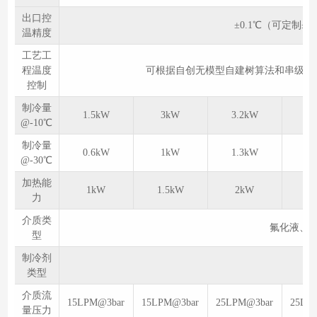
出口控
±0.1℃（可定制±
温精度
工艺工
程温度
可根据自创无模型自建树算法和串级算
控制
制冷量
1.5kW
3kW
3.2kW
5
@-10℃
制冷量
0.6kW
1kW
1.3kW
2
@-30℃
加热能
1kW
1.5kW
2kW
3
力
介质类
氟化液、
型
制冷剂
R4
类型
介质流
15LPM@3bar
15LPM@3bar
25LPM@3bar
25LP
量压力