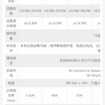
容积
流量控
15LPM~25LPM
15LPM~25LPM
15LPM~30LPM
15LPM~
制
流量显
±0.5LPM
±0.5LPM
±0.5LPM
±0.5
示精度
操作面
7寸彩
板
安全防
具有自我诊断功能；相序断相保护器、电源过电流、过欠
护
液位
通讯类
支持MODBUS RTU/TCP协议、
型
安装环
No corrosive or fla
境
30-70%(No co
电源
380 VAC ± 10%，三相/22
总用电
功率
4.5kW
6kW
7kW
11
(max)