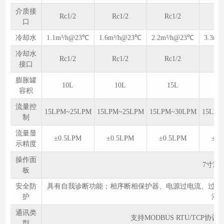
介质接
Rc1/2
Rc1/2
Rc1/2
Rc
口
冷却水
1.1m³/h@23℃
1.6m³/h@23℃
2.2m³/h@23℃
3.3m³
冷却水
Rc1/2
Rc1/2
Rc1/2
Rc
接口
膨胀罐
10L
10L
15L
1
容积
流量控
15LPM~25LPM
15LPM~25LPM
15LPM~30LPM
15LPM
制
流量显
±0.5LPM
±0.5LPM
±0.5LPM
±0.
示精度
操作面
7寸彩
板
安全防
具有自我诊断功能；相序断相保护器、电源过电流、过欠
护
液
通讯类
支持MODBUS RTU/TCP协议
型