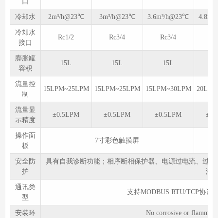
口
冷却水
2m³/h@23℃
3m³/h@23℃
3.6m³/h@23℃
4.8m³
冷却水
Rc1/2
Rc3/4
Rc3/4
Rc
接口
膨胀罐
15L
15L
15L
3
容积
流量控
15LPM~25LPM
15LPM~25LPM
15LPM~30LPM
20LPM
制
流量显
±0.5LPM
±0.5LPM
±0.5LPM
±0.
示精度
操作面
7寸彩色触摸屏
板
安全防
具有自我诊断功能；相序断相保护器、电源过电流、过欠
护
液
通讯类
支持MODBUS RTU/TCP协议
型
安装环
No corrosive or fl