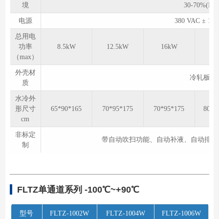
境
30-70%(No c
电源
380 VAC ± 
总用电
功率
8.5kW
12.5kW
16kW
2
（max）
外壳材
冷轧板喷塑
质
水冷外
形尺寸
65*90*165
70*95*175
70*95*175
80*1
cm
非标定
带自动吹扫功能、自动补液、自动排液功
制
FLTZ单通道系列 -100℃~+90℃
型号
FLTZ-1002W
FLTZ-1004W
FLTZ-1006W