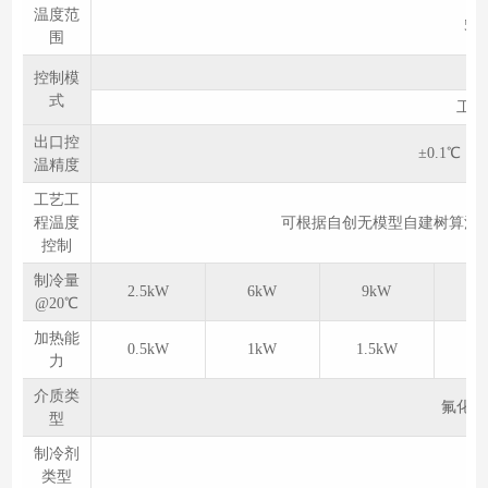
温度范
5℃
围
控制模
式
工件
出口控
±0.1℃
温精度
工艺工
程温度
可根据自创无模型自建树算法
控制
制冷量
2.5kW
6kW
9kW
1
@20℃
加热能
0.5kW
1kW
1.5kW
2
力
介质类
氟化液
型
制冷剂
R4
类型