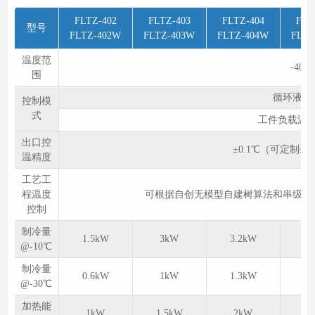
FLTZ-402
FLTZ-403
FLTZ-404
FLT
型号
FLTZ-402W
FLTZ-403W
FLTZ-404W
FLTZ
温度范
-40
围
循环液出
控制模
式
工件负载温
出口控
±0.1℃（可定制±
温精度
工艺工
程温度
可根据自创无模型自建树算法和串级算
控制
制冷量
1.5kW
3kW
3.2kW
5
@-10℃
制冷量
0.6kW
1kW
1.3kW
2
@-30℃
加热能
1kW
1.5kW
2kW
3