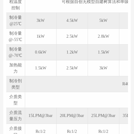
程温度
可根据自创无模型自建树算法和串级算
控制
制冷量
3kW
4.5kW
5kW
6.
@25℃
制冷量
1kW
2.5kW
2.8kW
3.
@-55℃
制冷量
0.6kW
1.2kW
1.5kW
2
@-70℃
加热能
1.5kW
2.5kW
3kW
4
力
制冷剂
R404A
类型
介质类
氟
型
介质流
15LPM@3bar
20LPM@3bar
25LPM@3bar
35LP
量压力
介质接
Rc1/2
Rc1/2
Rc1/2
Rc