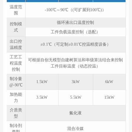
温度范
-100℃～90℃（(可扩展到100℃)）
围
循环液出口温度控制
控制模
式
工件负载温度控制（选配）
出口控
±0.1℃（可定制±0.01℃控温精度设备）
温精度
工艺工
可根据自创无模型自建树算法和串级算法结合来控制
程温度
工件目标温度（动态控温）
控制
制冷量
1.5kW
3kW
6kW
@-90℃
加热能
3.5kW
5.5kW
15kW
力
介质类
氟化液
型
制冷剂
混合冷媒
类型