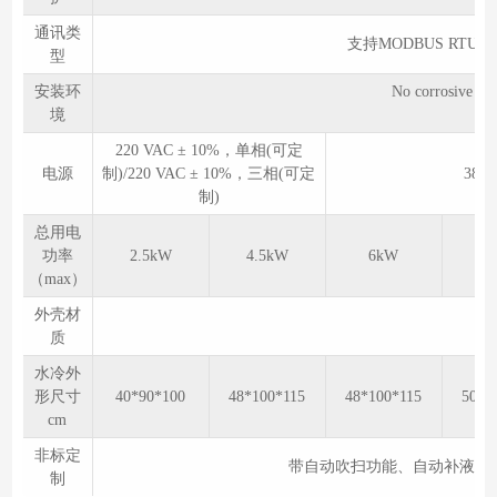
通讯类
支持MODBUS RTU/
型
安装环
No corrosive
境
30
220 VAC ± 10%，单相(可定
电源
制)/220 VAC ± 10%，三相(可定
380
制)
总用电
功率
2.5kW
4.5kW
6kW
7
（max）
外壳材
质
水冷外
形尺寸
40*90*100
48*100*115
48*100*115
50*1
cm
非标定
带自动吹扫功能、自动补液、自
制