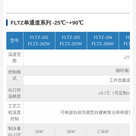
FLTZ单通道系列 -25℃~+90℃
FLTZ-202
FLTZ-203
FLTZ-204
FLTZ
型号
FLTZ-202W
FLTZ-203W
FLTZ-204W
FLTZ-
温度范
-25℃
围
循环液出
控制模
式
工件负载温度
出口控
±0.1℃（可定制±0
温精度
工艺工
程温度
可根据自创无模型自建树算法和串级算
控制
制冷量
1kW
2kW
2.5kW
4
@-15℃