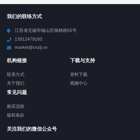
所有分类
NAV
我们的联络方式
Chiller高精度冷热循环器
江苏省无锡市锡山区翰林路55号
13912479193
FLTZ单通道系列chiller
market@cnzlj.cn
FLTZ多通道系列chiller
机构链接
下载与支持
FLTZ变频二氧化碳系列chiller
联系方式
资料下载
关于我们
视频中心
FLTZ-U超纯水温控系列
常见问题
FLTZ-B面板系列chiller
购买流程
版权条款
FLTZ-H高温CHILLER
关注我们的微信公众号
FLS常温高精度系列