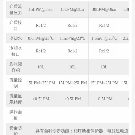
介质流
15LPM@3bar
15LPM@3bar
30LPM@3bar
30LP
量压力
介质接
Rc1/2
Rc1/2
Rc1/2
Rc
口
冷却水
0.6m³/h@23℃
1.1m³/h@23℃
1.6m³/h@23℃
2.2m³
冷却水
Rc1/2
Rc1/2
Rc1/2
Rc
接口
膨胀罐
10L
10L
10L
1
容积
流量控
15LPM~25LPM
15LPM~25LPM
15LPM~25LPM
15LPM
制
流量显
±0.5LPM
±0.5LPM
±0.5LPM
±0.
示精度
操作面
板
安全防
具有自我诊断功能；相序断相保护器、电源过电流、
护