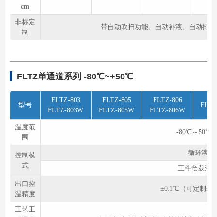
cm
非标定
带自动吹扫功能、自动补液、自动排液功
制
FLTZ单通道系列 -80℃~+50℃
FLTZ-803
FLTZ-805
FLTZ-806
型号
FLTZ
FLTZ-803W
FLTZ-805W
FLTZ-806W
温度范
-80℃～50℃
围
循环液出
控制模
式
工件负载温
出口控
±0.1℃（可定制±
温精度
工艺工