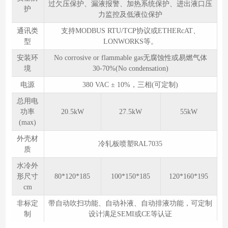
过欠压保护、漏液报警、加热系统保护、进出液口压
护
力监控及低液位保护
通讯类
支持MODBUS RTU/TCP协议或ETHERcAT、
型
LONWORKS等。
安装环
No corrosive or flammable gas无腐蚀性或易燃气体
境
30-70%(No condensation)
电源
380 VAC ± 10%，三相(可定制)
总用电
功率
20.5kW
27.5kW
55kW
(max)
外壳材
冷轧板喷塑RAL7035
质
水冷外
形尺寸
80*120*185
100*150*185
120*160*195
cm
非标定
带自动吹扫功能、自动补液、自动排液功能，可定制
制
设计满足SEMI或CE等认证