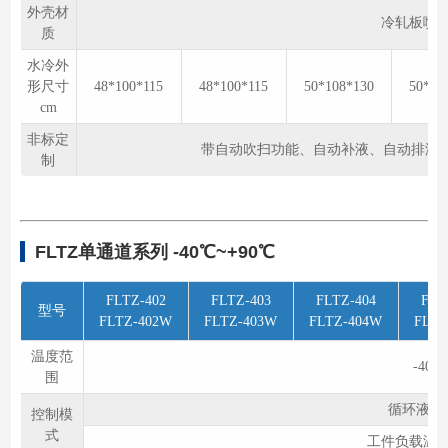
外壳材
冷轧板喷塑R
质
水冷外
形尺寸
48*100*115
48*100*115
50*108*130
50*10
cm
非标定
带自动吹扫功能、自动补液、自动排液功
制
FLTZ单通道系列 -40℃~+90℃
FLTZ-402
FLTZ-403
FLTZ-404
FLT
型号
FLTZ-402W
FLTZ-403W
FLTZ-404W
FLTZ
温度范
-40
围
循环液出
控制模
式
工件负载温