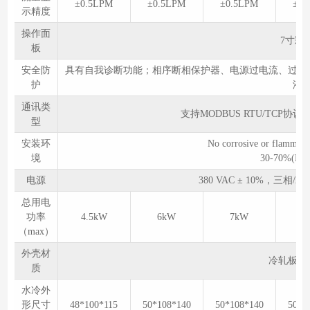
±0.5LPM
±0.5LPM
±0.5LPM
±0.
示精度
操作面
7寸彩
板
安全防
具有自我诊断功能；相序断相保护器、电源过电流、过欠
护
液
通讯类
支持MODBUS RTU/TCP协议
型
安装环
No corrosive or fl
境
30-70%(No c
电源
380 VAC ± 10%，三相/2
总用电
功率
4.5kW
6kW
7kW
1
（max）
外壳材
冷轧板喷塑
质
水冷外
形尺寸
48*100*115
50*108*140
50*108*140
50*1