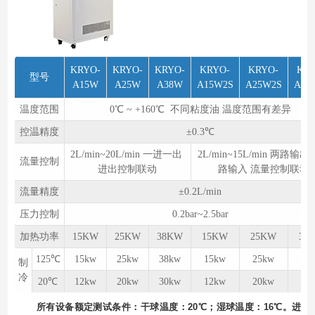
KRYO-
KRYO-
KRYO-
KRYO-
KRYO-
KR
型号
A15W
A25W
A38W
A15W2S
A25W2S
A38
温度范围
0℃ ~ +160℃ 不同粘度油 温度范围有差异
控温精度
±0.3℃
2L/min~20L/min 一进一出
2L/min~15L/min 两路输
流量控制
进出控制联动
路输入 流量控制联动
流量精度
±0.2L/min
压力控制
0.2bar~2.5bar
加热功率
15KW
25KW
38KW
15KW
25KW
38
125℃
15kw
25kw
38kw
15kw
25kw
38
制
冷
20℃
12kw
20kw
30kw
12kw
20kw
30
所有设备额定测试条件：⼲球温度：20℃；湿球温度：16℃。进