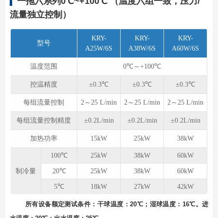
一拖六系列0℃~+100℃ （温度六组⼀致，压力/
流量独立控制）
KRY-
KRY-
KRY-
型号
A25W/6S
A38W/6S
A60W/6S
温度范围
0℃～+100℃
控温精度
±0.3℃
±0.3℃
±0.3℃
每组流量控制
2～25 L/min
2～25 L/min
2～25 L/min
每组流量控制精度
±0.2L/min
±0.2L/min
±0.2L/min
加热功率
15kW
25kW
38kW
100℃
25kW
38kW
60kW
制冷量
20℃
25kW
38kW
60kW
5℃
18kW
27kW
42kW
所有设备额定测试条件：⼲球温度：20℃；湿球温度：16℃。进