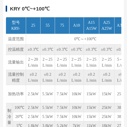
KRY 0℃~+100℃
型号
A15
A25
25
55
75
A10
A38
KRY-
A15W
A25W
温度范围
0℃～+100℃
控温精度
±0.3℃
±0.3℃
±0.3℃
±0.3℃
±0.3℃
±0.3℃
±0.3
2～20
2～25
2～25
2～25
2～25
2～25
5～50
流量输出
L/min
L/min
L/min
L/min
L/min
L/min
L/min
流量控制
±0.2
±0.2
±0.2
±0.2
±0.2
±0.2
±0.2
精度
L/min
L/min
L/min
L/min
L/min
L/min
L/min
加热功率
2.5kW
5.5kW
7.5kW
10kW
15kW
15kW
25kW
100℃
2.5kW
5.5kW
7.5kW
10kW
15kW
25kW
38kW
制
冷
20℃
2.5kW
5.5kW
7.5kW
10kW
15kW
25kW
38kW
量
5℃
1.8kW
3.8kW
5.2kW
7kW
11kW
18kW
27kW