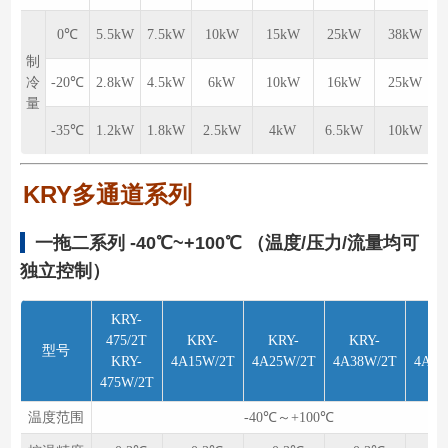
0℃
5.5kW
7.5kW
10kW
15kW
25kW
38kW
制
冷
-20℃
2.8kW
4.5kW
6kW
10kW
16kW
25kW
量
-35℃
1.2kW
1.8kW
2.5kW
4kW
6.5kW
10kW
KRY多通道系列
一拖二系列 -40℃~+100℃ （温度/压力/流量均可
独立控制）
KRY-
475/2T
KRY-
KRY-
KRY-
KR
型号
KRY-
4A15W/2T
4A25W/2T
4A38W/2T
4A60
475W/2T
温度范围
-40℃～+100℃