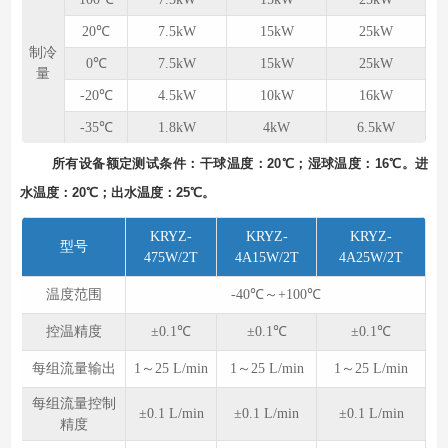
20℃
7.5kW
15kW
25kW
制冷
0℃
7.5kW
15kW
25kW
量
-20℃
4.5kW
10kW
16kW
-35℃
1.8kW
4kW
6.5kW
所有设备额定测试条件：⼲球温度：20℃；湿球温度：16℃。进
⽔温度：20℃；出⽔温度：25℃。
KRYZ-
KRYZ-
KRYZ-
型号
475W/2T
4A15W/2T
4A25W/2T
温度范围
-40℃～+100℃
控温精度
±0.1℃
±0.1℃
±0.1℃
每组流量输出
1～25 L/min
1～25 L/min
1～25 L/min
每组流量控制
±0.1 L/min
±0.1 L/min
±0.1 L/min
精度