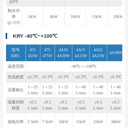
@0℃
制冷功
率
6kW
8kW
10kW
15kW
20kW
@-15℃
KRY -40℃~+100℃
型号
455
475
4A10
4A15
4A25
4A38W
KRY-
455W
475W
4A10W
4A15W
4A25W
温度范围
-40℃～+100℃
控温精度
±0.3℃
±0.3℃
±0.3℃
±0.3℃
±0.3℃
±0.3℃
1～25
1～25
1～25
1～40
1～40
1～40
流量输出
L/min
L/min
L/min
L/min
L/min
L/min
流量控制
±0.2
±0.2
±0.2
±0.2
±0.2
±0.2
精度
L/min
L/min
L/min
L/min
L/min
L/min
加热功率
5.5kW
7.5kW
10kW
15kW
25kW
38kW