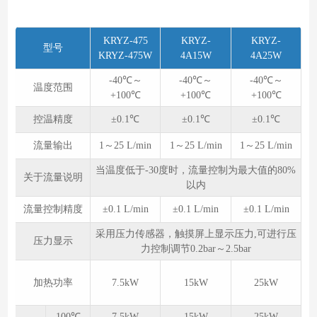
KRYZ-475
KRYZ-
KRYZ-
型号
KRYZ-475W
4A15W
4A25W
-40℃～
-40℃～
-40℃～
温度范围
+100℃
+100℃
+100℃
控温精度
±0.1℃
±0.1℃
±0.1℃
流量输出
1～25 L/min
1～25 L/min
1～25 L/min
当温度低于-30度时，流量控制为最大值的80%
关于流量说明
以内
流量控制精度
±0.1 L/min
±0.1 L/min
±0.1 L/min
采用压力传感器，触摸屏上显示压力,可进行压
压力显示
力控制调节0.2bar～2.5bar
加热功率
7.5kW
15kW
25kW
100℃
7.5kW
15kW
25kW