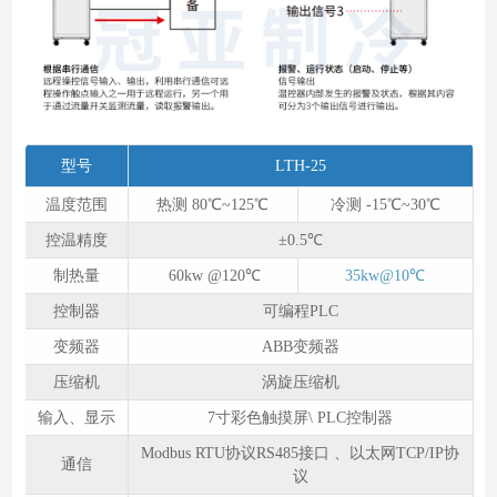
型号
LTH-25
温度范围
热测 80℃~125℃
冷测 -15℃~30℃
控温精度
±0.5℃
制热量
60kw @120℃
35kw@10℃
控制器
可编程PLC
变频器
ABB变频器
压缩机
涡旋压缩机
输入、显示
7寸彩色触摸屏\ PLC控制器
Modbus RTU协议RS485接口 、以太网TCP/IP协
通信
议