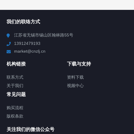
所有分类
NAV
我们的联络方式
Chiller高精度冷热循环器
江苏省无锡市锡山区翰林路55号
13912479193
Chiller高精度制冷循环器
market@cnzlj.cn
制冷加热动态控温系统
机构链接
下载与支持
SUNDI系列制冷加热控温系统
联系方式
资料下载
关于我们
视频中心
SUNDIZ变频制冷加热系统
常见问题
WTD微通道系列
购买流程
版权条款
制冷加热循环器HR/HRT
关注我们的微信公众号