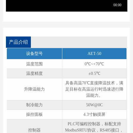
产品介绍
设备型号
AET-50
温度范围
0℃~+70℃
温度精度
±0.5℃
具备⾼温70℃直接降温技术，满
升降温能⼒
⾜⽬标在⾼温运⾏时迅速进⾏降
温能⼒。
制冷能⼒
50W@0C
操控⾯板
4.3⼨触摸屏
PLC可编程控制器，标配⽀持
控制器
ModbuSRTU协议，RS485接⼝，