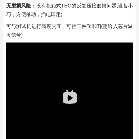
无磨损风险：
没有接触式TEC的反复压接磨损问题;设备小
巧，方便移动，插电即用;
可与测试机进行高度交互，可控工件Tc和Tj(需给入芯片温
度信号)