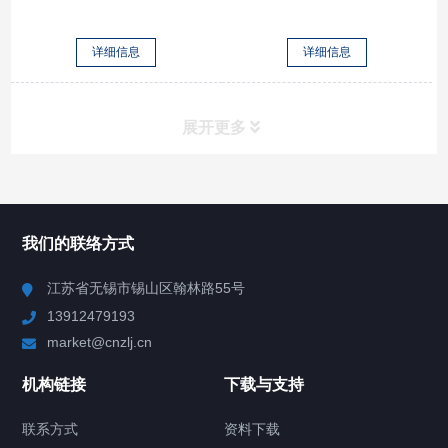
详细信息
详细信息
展开更多
所有分类
NAV
我们的联络方式
Chiller高精度冷热循环器
江苏省无锡市锡山区翰林路55号
13912479193
Chiller高精度制冷循环器
market@cnzlj.cn
制冷加热动态控温系统
机构链接
下载与支持
TCU温度控制单元
联系方式
资料下载