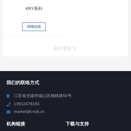
KRY系列
详细信息
展开更多
所有分类
NAV
我们的联络方式
Chiller高精度冷热循环器
江苏省无锡市锡山区翰林路55号
13912479193
Chiller高精度制冷循环器
market@cnzlj.cn
制冷加热动态控温系统
机构链接
下载与支持