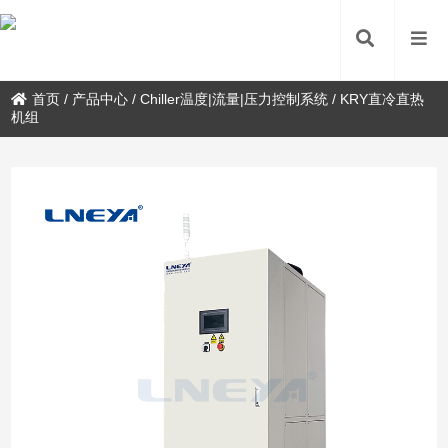
首页
/
产品中心
/
Chiller温度|流量|压力控制系统
/
KRY直冷直热
机组