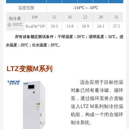
温度范围
-110℃～-50℃
kW
12
16
22
28
32
制冷量
@-105℃
Kcal/hr*10³
10.3
13.8
18.9
24.1
27.5
所有设备额定测试条件：⼲球温度：20℃；湿球温度：16℃。进
⽔温度：20℃；出⽔温度：25℃。
LTZ变频M系列
适合应⽤于⽬标控温
对象已经有蓄冷罐、循环
泵，通过循环泵将介质输
送⼊LTZ M系列制冷控温
机组，构成⼀个闭合循环
制冷系统。