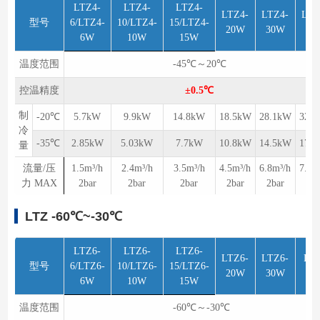
LTZ4-
LTZ4-
LTZ4-
LTZ4-
LTZ4-
LTZ
型号
6/LTZ4-
10/LTZ4-
15/LTZ4-
20W
30W
40
6W
10W
15W
温度范围
-45℃～20℃
控温精度
±0.5℃
制
-20℃
5.7kW
9.9kW
14.8kW
18.5kW
28.1kW
32.
冷
-35℃
2.85kW
5.03kW
7.7kW
10.8kW
14.5kW
17.
量
流量/压
1.5m³/h
2.4m³/h
3.5m³/h
4.5m³/h
6.8m³/h
7.7m
力 MAX
2bar
2bar
2bar
2bar
2bar
2ba
LTZ -60℃~-30℃
LTZ6-
LTZ6-
LTZ6-
LTZ6-
LTZ6-
LT
型号
6/LTZ6-
10/LTZ6-
15/LTZ6-
20W
30W
4
6W
10W
15W
温度范围
-60℃～-30℃