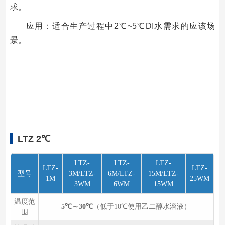
求。
应⽤：适合⽣产过程中2℃~5℃DI⽔需求的应该场
景。
LTZ 2℃
LTZ-
LTZ-
LTZ-
LTZ-
LTZ-
型号
3M/LTZ-
6M/LTZ-
15M/LTZ-
1M
25WM
3WM
6WM
15WM
温度范
5℃～30℃
（低于10℃使⽤⼄⼆醇⽔溶液）
围