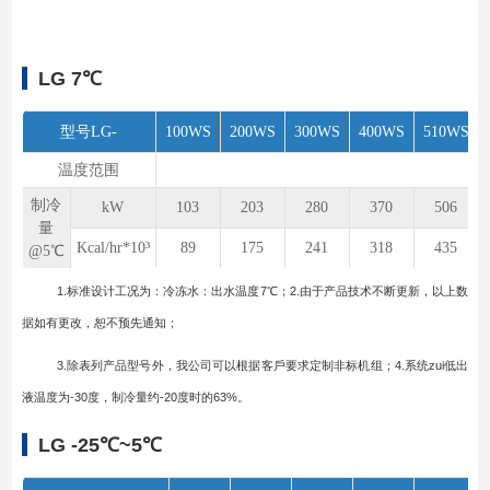
LG 7℃
型号LG-
100WS
200WS
300WS
400WS
510WS
温度范围
制冷
kW
103
203
280
370
506
量
Kcal/hr*10³
89
175
241
318
435
@5℃
1.标准设计工况为：冷冻⽔：出⽔温度7℃；2.由于产品技术不断更新，以上数
据如有更改，恕不预先通知；
3.除表列产品型号外，我公司可以根据客⼾要求定制⾮标机组；4.系统zui低出
液温度为-30度，制冷量约-20度时的63%。
LG -25℃~5℃