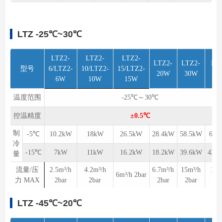
LTZ -25℃~30℃
LTZ2-
LTZ2-
LTZ2-
LTZ2-
LTZ2-
LT
型号
6/LTZ2-
10/LTZ2-
15/LTZ2-
20W
30W
4
6W
10W
15W
温度范围
-25℃～30℃
控温精度
±0.5℃
制
-5℃
10.2kW
18kW
26.5kW
28.4kW
58.5kW
64.
冷
-15℃
7kW
11kW
16.2kW
18.2kW
39.6kW
43.
量
流量/压
2.5m³/h
4.2m³/h
6.7m³/h
15m³/h
15m
6m³/h 2bar
力 MAX
2bar
2bar
2bar
2bar
2b
LTZ -45℃~20℃