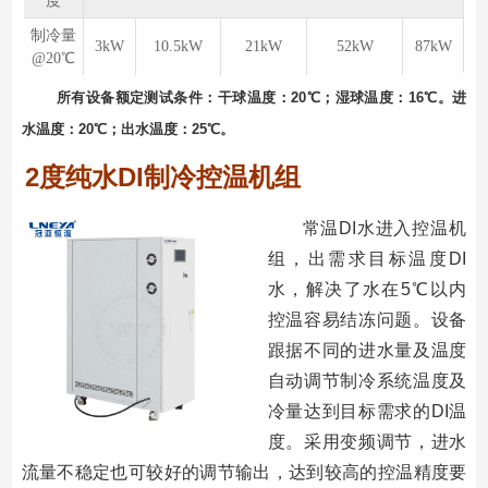
度
制冷量
3kW
10.5kW
21kW
52kW
87kW
@20℃
所有设备额定测试条件：⼲球温度：20℃；湿球温度：16℃。进
⽔温度：20℃；出⽔温度：25℃。
2度纯水DI制冷控温机组
常温DI⽔进⼊控温机
组，出需求⽬标温度DI
⽔，解决了⽔在5℃以内
控温容易结冻问题。设备
跟据不同的进⽔量及温度
⾃动调节制冷系统温度及
冷量达到⽬标需求的DI温
度。采⽤变频调节，进⽔
流量不稳定也可较好的调节输出，达到较⾼的控温精度要