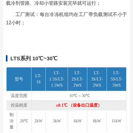
载冷剂管路、冷却小管路安装完毕就可运⾏；
工厂测试：每台冷冻机组均在工厂带负载测试不小于
12小时；
LTS系列 10℃~30℃
LT-
LT-
LT-
LT-
LT-
型号
1.5S/LT-
2S/LT-
3S/LT-
5S/LT-
1S
1.5WS
2WS
2WS
5WS
温度范围
10℃～30℃
控温精度
±0.1℃ （设备出口温度）
制
冷
20℃
2kW
3kW
6kW
8kW
11kW
量