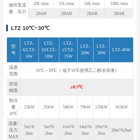
20L/min
35L/min
50L/min
100L/min
循环泵流
量、压力
2BAR
2BAR
2BAR
2BAR
LTZ 10℃~30℃
LTZ-
LTZ-
LTZ-
型
LTZ-
LTZ-
6/LTZ-
10/LTZ-
15/TZ-
LTZ-40W
号
20W
30W
6W
10W
15W
温度
10℃～30℃（ 低于10℃使用乙二醇水溶液）
范围
控温
±0.5℃
精度
制冷
量
23kW
35kW
58kW
79kW
120kW
165kW
20℃
流量/
5m³/h
5m³/h
11m³/h
14m³/h
19m³/h
压力
28m³/h2bar
2bar
2bar
2bar
2bar
2bar
MAX