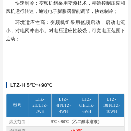
快速制冷：变频机组采⽤变频技术，精确控制压缩和
⻛机运行转速，通过电⼦膨胀阀智能调节，快速制冷；
环境适应性⾼：变频机组采⽤低频启动，启动电流
小，对电⽹冲击小。对电压适应性较强，可宽电压范围下
启动；
LTZ-H 5℃~+90℃
LTZ-
LTZ-
LTZ-
LTZ-
型号
2H/LTZ-
4H/LTZ-
6H/LTZ-
10H/LTZ-
2WH
4WH
6WH
10WH
温度范围
5℃～90℃（乙二醇水溶液）