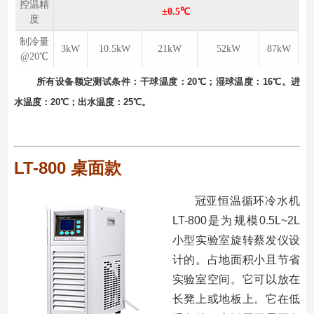
控温精
±0.5℃
度
制冷量
3kW
10.5kW
21kW
52kW
87kW
@20℃
所有设备额定测试条件：⼲球温度：20℃；湿球温度：16℃。进
⽔温度：20℃；出⽔温度：25℃。
LT-800 桌面款
冠亚恒温循环冷水机
LT-800是为规模0.5L~2L
小型实验室旋转蔡发仪设
计的。占地面积小且节省
实验室空间。它可以放在
长凳上或地板上。它在低