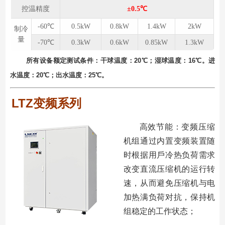
控温精度
±0.5℃
-60℃
0.5kW
0.8kW
1.4kW
2kW
制冷
量
-70℃
0.3kW
0.6kW
0.85kW
1.3kW
所有设备额定测试条件：⼲球温度：20℃；湿球温度：16℃。进
⽔温度：20℃；出⽔温度：25℃。
LTZ变频系列
⾼效节能：变频压缩
机组通过内置变频装置随
时根据⽤⼾冷热负荷需求
改变直流压缩机的运⾏转
速，从⽽避免压缩机与电
加热满负荷对抗，保持机
组稳定的⼯作状态；