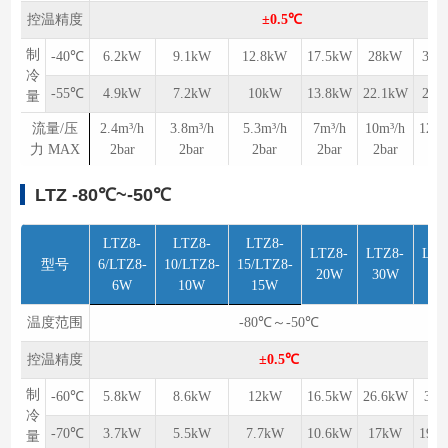
控温精度
±0.5℃
制
-40℃
6.2kW
9.1kW
12.8kW
17.5kW
28kW
31.
冷
-55℃
4.9kW
7.2kW
10kW
13.8kW
22.1kW
25.
量
流量/压
2.4m³/h
3.8m³/h
5.3m³/h
7m³/h
10m³/h
12.1
力 MAX
2bar
2bar
2bar
2bar
2bar
2b
LTZ -80℃~-50℃
LTZ8-
LTZ8-
LTZ8-
LTZ8-
LTZ8-
LTZ
型号
6/LTZ8-
10/LTZ8-
15/LTZ8-
20W
30W
40
6W
10W
15W
温度范围
-80℃～-50℃
控温精度
±0.5℃
制
-60℃
5.8kW
8.6kW
12kW
16.5kW
26.6kW
30
冷
-70℃
3.7kW
5.5kW
7.7kW
10.6kW
17kW
19.
量