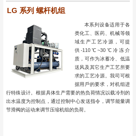
LG 系列 螺杆机组
本系列设备适⽤于各
类化⼯、医药、机械等领
域⽣产⼯艺冷源，可提
供-110℃~30℃冷冻介
质，可作为冰蓄冷、低温
送⻛及其它⽣产⼯艺所要
求的⼯艺冷源。我司可根
据⽤⼾的要求，对机组进
⾏特殊设计。根据具体⽣产需要的热负荷情况以载冷剂的
出⽔温度为控制点，通过控制中⼼发送指令，调节能量调
节滑阀的运动来调节压缩机组的负荷。