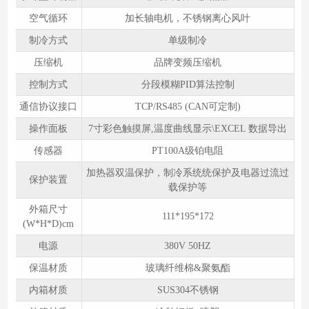
空气循环
加长轴电机，不锈钢离心风叶
制冷方式
单级制冷
压缩机
品牌变频压缩机
控制方式
分段模糊PID算法控制
通信协议接口
TCP/RS485 (CAN可定制)
操作面板
7寸彩色触摸屏,温度曲线显示\EXCEL 数据导出
传感器
PT100A级铂电阻
加热器双温保护，制冷系统统保护及电器过流过
保护装置
载保护等
外箱尺寸
111*195*172
(W*H*D)cm
电源
380V 50HZ
保温材质
玻璃纤维棉&聚氨酯
内箱材质
SUS304不锈钢