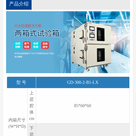
产品介绍
型 号
GD-300-2-B1-LX
上
层
腔
85*60*60
体
cm
内箱尺寸
(W*H*D)
下
层