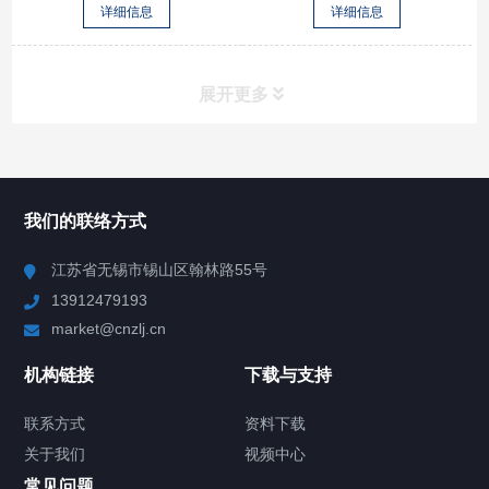
详细信息
详细信息
展开更多
所有分类
NAV
我们的联络方式
Chiller高精度冷热循环器
江苏省无锡市锡山区翰林路55号
13912479193
Chiller高精度制冷循环器
market@cnzlj.cn
制冷加热动态控温系统
机构链接
下载与支持
TCU温度控制单元
联系方式
资料下载
关于我们
视频中心
Chiller温度|流量|压力控制系统
常见问题