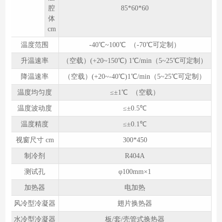
腔
85*60*60
体
cm
温度范围
-40℃~100℃ （-70℃可定制）
升温速率
（空载）(+20~150℃) 1℃/min（5~25℃可定制）
降温速率
（空载）(+20~-40℃)1℃/min（5~25℃可定制）
温度均匀度
≤±1℃ （空载）
温度波动度
≤±0.5℃
温度精度
≤±0.1℃
视窗尺寸 cm
300*450
制冷剂
R404A
测试孔
φ100mm×1
加热器
电加热
风冷型冷凝器
翅片换热器
水冷型冷凝器
板/套/壳管式换热器