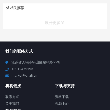
相关推荐
展开更多
所有分类
NAV
我们的联络方式
Chiller高精度冷热循环器
江苏省无锡市锡山区翰林路55号
13912479193
Chiller高精度制冷循环器
market@cnzlj.cn
制冷加热动态控温系统
机构链接
下载与支持
TCU温度控制单元
联系方式
资料下载
关于我们
视频中心
Chiller温度|流量|压力控制系统