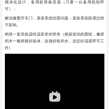
模块化设计，备⽤机替换容易（只要⼀台备⽤机组即
可）；
解决频繁开关⻔，蒸发系统结霜问题；蒸发系统除霜过程
不影响。
构筑⼀套⾼低温恒温室变的简单（根据提供的图纸，像搭
积⽊⼀般拼接好箱体，连接好电和⽔，设定好温度即可⼯
作）