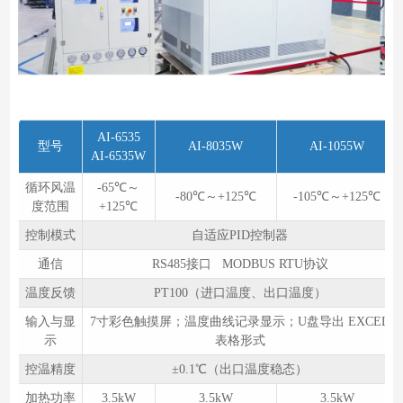
AI-6535
型号
AI-8035W
AI-1055W
AI-6535W
循环风温
-65℃～
-80℃～+125℃
-105℃～+125℃
度范围
+125℃
控制模式
自适应PID控制器
通信
RS485接口 MODBUS RTU协议
温度反馈
PT100（进口温度、出口温度）
输入与显
7寸彩色触摸屏；温度曲线记录显示；U盘导出 EXCEL
示
表格形式
控温精度
±0.1℃（出口温度稳态）
加热功率
3.5kW
3.5kW
3.5kW