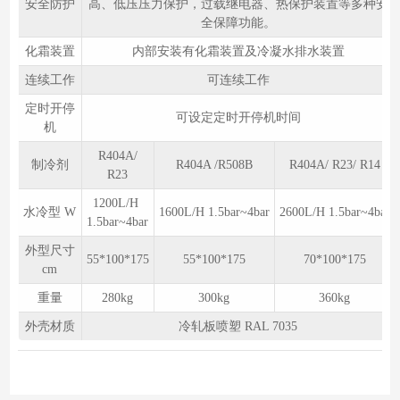
安全防护
高、低压压力保护，过载继电器、热保护装置等多种安
全保障功能。
化霜装置
内部安装有化霜装置及冷凝水排水装置
连续工作
可连续工作
定时开停
可设定定时开停机时间
机
R404A/
制冷剂
R404A /R508B
R404A/ R23/ R14
R23
1200L/H
水冷型 W
1600L/H 1.5bar~4bar
2600L/H 1.5bar~4bar
1.5bar~4bar
外型尺寸
55*100*175
55*100*175
70*100*175
cm
重量
280kg
300kg
360kg
外壳材质
冷轧板喷塑 RAL 7035