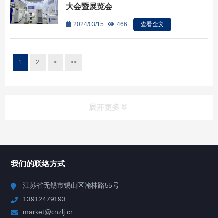
大会暨展览会
2024/03/15
466
查看全文
1
2
>
>>
展开更多
所有分类
NAV
我们的联络方式
Chiller高精度冷热循环器
江苏省无锡市锡山区翰林路55号
13912479193
Chiller高精度制冷循环器
market@cnzlj.cn