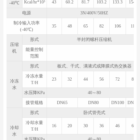
Kcal/hr*10³
43
60.2
81.7
103.2
133.3
154.8
-40℃
电源
3N/400V/50HZ
制冷输入功率
35
48
65
82
106
113
(-40℃)
形式
半封闭螺杆压缩机
压缩
能量控制
机
范围
形式
板式、干式、满液式或降膜式热交换器
冷冻水量
23
32
44
56
72
83
冷冻
T/H
水
水压降KPa
40～80
接管规格
DN65
DN80
DN100
DN12
形式
卧式管壳式
冷却水量
16
20
30
36
46
60
冷却
T/H
水
水压降KPa
40～80