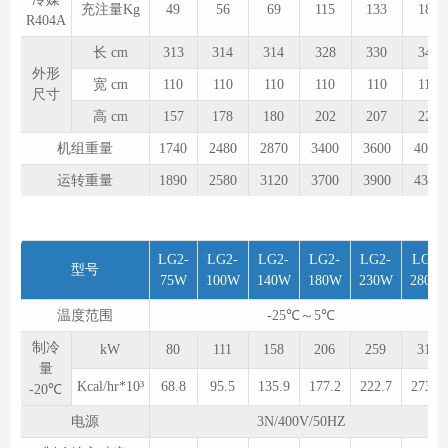
充注量Kg
49
56
69
115
133
180
R404A
长 cm
313
314
314
328
330
340
外形
宽 cm
110
110
110
110
110
110
尺寸
高 cm
157
178
180
202
207
220
机组重量
1740
2480
2870
3400
3600
4050
运转重量
1890
2580
3120
3700
3900
4350
LG2-
LG2-
LG2-
LG2-
LG2-
LG2-
型号
75W
100W
140W
180W
230W
280W
温度范围
-25℃～5℃
制冷
kW
80
111
158
206
259
318
量
Kcal/hr*10³
68.8
95.5
135.9
177.2
222.7
273.5
-20℃
电源
3N/400V/50HZ