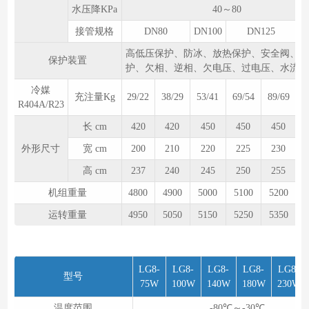
水压降KPa
40～80
接管规格
DN80
DN100
DN125
D
高低压保护、防冰、放热保护、安全阀、过
保护装置
护、欠相、逆相、欠电压、过电压、水流保
冷媒
充注量Kg
29/22
38/29
53/41
69/54
89/69
1
R404A/R23
长 cm
420
420
450
450
450
外形尺寸
宽 cm
200
210
220
225
230
高 cm
237
240
245
250
255
机组重量
4800
4900
5000
5100
5200
运转重量
4950
5050
5150
5250
5350
LG8-
LG8-
LG8-
LG8-
LG8-
型号
75W
100W
140W
180W
230W
温度范围
-80℃～-30℃