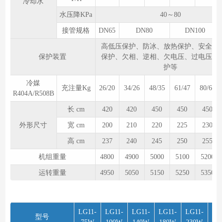
冷却水
水压降KPa
40～80
接管规格
DN65
DN80
DN100
高低压保护、防冰、放热保护、安全阀
保护装置
保护、欠相、逆相、欠电压、过电压、
护等
冷媒
充注量Kg
26/20
34/26
48/35
61/47
80/62
R404A/R508B
长 cm
420
420
450
450
450
外形尺寸
宽 cm
200
210
220
225
230
高 cm
237
240
245
250
255
机组重量
4800
4900
5000
5100
5200
运转重量
4950
5050
5150
5250
5350
LG11-
LG11-
LG11-
LG11-
LG11-
LG
型号