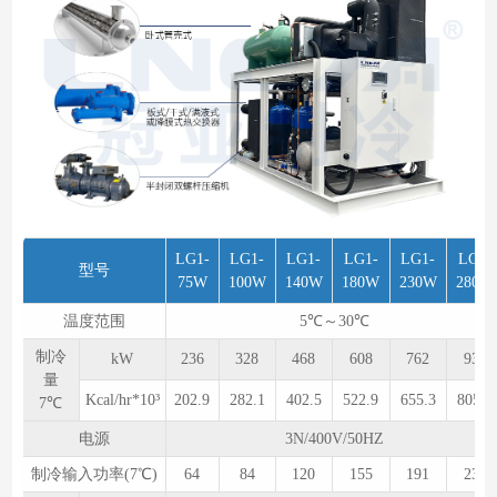
LG1-
LG1-
LG1-
LG1-
LG1-
LG1-
型号
75W
100W
140W
180W
230W
280W
温度范围
5℃～30℃
制冷
kW
236
328
468
608
762
936
量
Kcal/hr*10³
202.9
282.1
402.5
522.9
655.3
805.0
7℃
电源
3N/400V/50HZ
制冷输入功率(7℃)
64
84
120
155
191
236