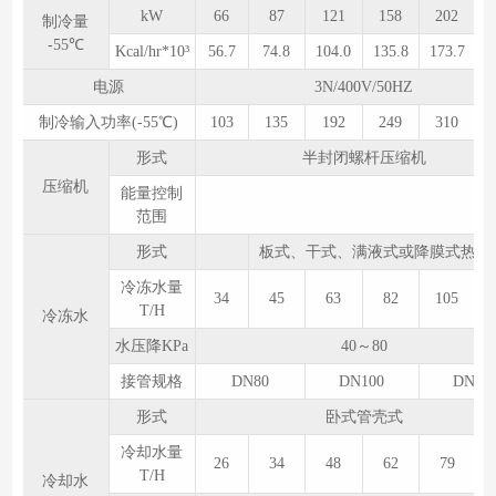
kW
66
87
121
158
202
制冷量
-55℃
Kcal/hr*10³
56.7
74.8
104.0
135.8
173.7
2
电源
3N/400V/50HZ
制冷输入功率(-55℃)
103
135
192
249
310
形式
半封闭螺杆压缩机
压缩机
能量控制
范围
形式
板式、干式、满液式或降膜式热交
冷冻水量
34
45
63
82
105
T/H
冷冻水
水压降KPa
40～80
接管规格
DN80
DN100
DN12
形式
卧式管壳式
冷却水量
26
34
48
62
79
T/H
冷却水