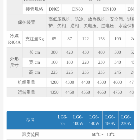
接管规格
DN65
DN80
DN100
DN12
高低压保护、防冰、放热保护、安全阀、过载
保护装置
护、欠相、逆相、欠电压、过电压、水流保护
冷媒
充注量Kg
65
87
122
158
199
240
R404A
长 cm
380
420
430
480
500
520
外形
宽 cm
160
180
220
230
340
450
尺寸
高 cm
225
225
235
235
245
245
机组重量
4200
4300
4400
4500
4600
4700
运转重量
4350
4450
4550
4650
4750
4850
LG6-
LG6-
LG6-
LG6-
LG6-
L
型号
75
100W
140W
180W
230W
2
温度范围
-60℃～-10℃