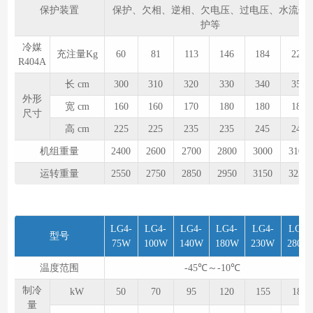
保护装置
保护、欠相、逆相、欠电压、过电压、水流保
护等
冷媒
充注量Kg
60
81
113
146
184
222
R404A
长 cm
300
310
320
330
340
350
外形
宽 cm
160
160
170
180
180
180
尺寸
高 cm
225
225
235
235
245
245
机组重量
2400
2600
2700
2800
3000
3100
运转重量
2550
2750
2850
2950
3150
3250
LG4-
LG4-
LG4-
LG4-
LG4-
LG4-
型号
75W
100W
140W
180W
230W
280W
温度范围
-45℃～-10℃
制冷
kW
50
70
95
120
155
180
量