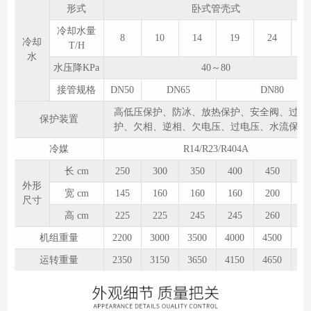
形式
卧式管壳式
冷却水量
8
10
14
19
24
2
冷却
T/H
水
水压降KPa
40～80
接管规格
DN50
DN65
DN80
高低压保护、防冰、放热保护、安全阀、过载
保护装置
护、欠相、逆相、欠电压、过电压、水流保护
冷媒
R14/R23/R404A
长 cm
250
300
350
400
450
5
外形
宽 cm
145
160
160
160
200
2
尺寸
高 cm
225
225
245
245
260
2
机组重量
2200
3000
3500
4000
4500
50
运转重量
2350
3150
3650
4150
4650
51