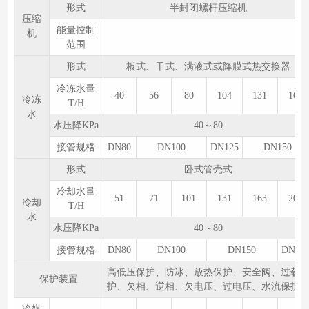
形式
半封闭螺杆压缩机
压缩
能量控制
机
范围
形式
板式、干式、满液式或降膜式热交换器
冷冻水量
40
56
80
104
131
160
冷冻
T/H
水
水压降KPa
40～80
接管规格
DN80
DN100
DN125
DN150
形式
卧式管壳式
冷却水量
51
71
101
131
163
201
冷却
T/H
水
水压降KPa
40～80
接管规格
DN80
DN100
DN150
DN20
高低压保护、防冰、放热保护、安全阀、过载
保护装置
护、欠相、逆相、欠电压、过电压、水流保护
冷媒