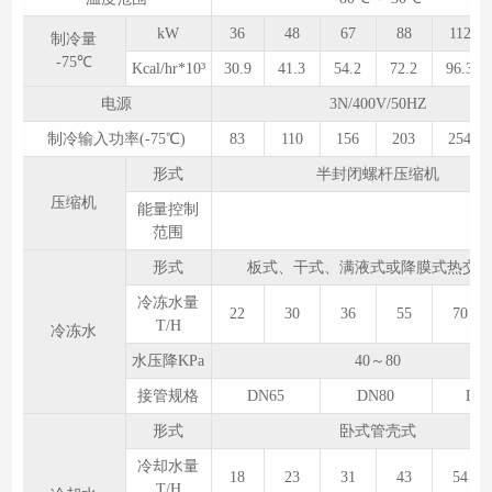
kW
36
48
67
88
112
制冷量
-75℃
Kcal/hr*10³
30.9
41.3
54.2
72.2
96.3
电源
3N/400V/50HZ
制冷输入功率(-75℃)
83
110
156
203
254
形式
半封闭螺杆压缩机
压缩机
能量控制
范围
形式
板式、干式、满液式或降膜式热交
冷冻水量
22
30
36
55
70
T/H
冷冻水
水压降KPa
40～80
接管规格
DN65
DN80
DN
形式
卧式管壳式
冷却水量
18
23
31
43
54
T/H