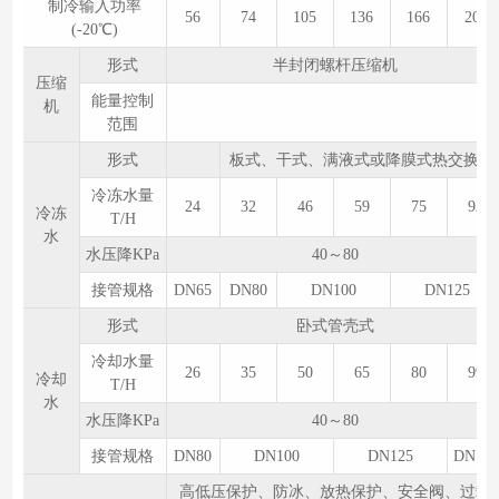
制冷输入功率
56
74
105
136
166
205
(-20℃)
形式
半封闭螺杆压缩机
压缩
能量控制
机
范围
形式
板式、干式、满液式或降膜式热交换器
冷冻水量
24
32
46
59
75
92
冷冻
T/H
水
水压降KPa
40～80
接管规格
DN65
DN80
DN100
DN125
形式
卧式管壳式
冷却水量
26
35
50
65
80
99
冷却
T/H
水
水压降KPa
40～80
接管规格
DN80
DN100
DN125
DN150
高低压保护、防冰、放热保护、安全阀、过载