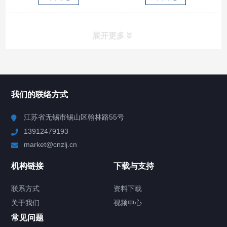
展开更多
所有分类
NAV
我们的联络方式
Chiller高精度冷热循环器
江苏省无锡市锡山区翰林路55号
13912479193
Chiller高精度制冷循环器
market@cnzlj.cn
LT系列制冷循环器
机构链接
下载与支持
LTZ变频系列低温冷冻机
联系方式
资料下载
关于我们
视频中心
氢气高效换热制冷机组
常见问题