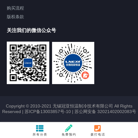
LG系列 螺杆机组
购买流程
版权条款
LTZ变频M系列
关注我们的微信公众号
2℃纯水 DI制冷控温机组
制冷加热动态控温系统
TCU温度控制单元
Chiller温度|流量|压力控制系统
Chiller气体控温系统
Copyright © 2010-2021 无锡冠亚恒温制冷技术有限公司 All Rights
Reserved |
苏ICP备13003857号-10
|
苏公网安备 32021402002083号
Chiller直冷控温机组
Heating Circulator加热循环器
所有分类
免费预约
拨打电话