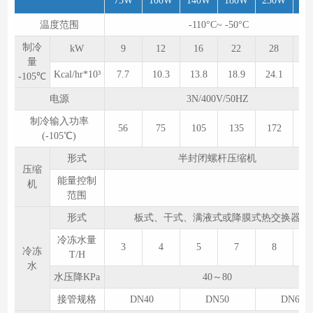
75W
100W
140W
180W
230W
28
温度范围
-110°C~ -50°C
制冷
kW
9
12
16
22
28
3
量
Kcal/hr*10³
7.7
10.3
13.8
18.9
24.1
27
-105℃
电源
3N/400V/50HZ
制冷输入功率
56
75
105
135
172
2
(-105℃)
形式
半封闭螺杆压缩机
压缩
能量控制
机
范围
形式
板式、干式、满液式或降膜式热交换器
冷冻水量
3
4
5
7
8
1
冷冻
T/H
水
水压降KPa
40～80
接管规格
DN40
DN50
DN65