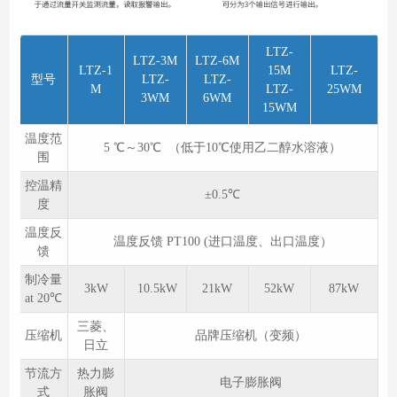
LTZ-
LTZ-3M
LTZ-6M
LTZ-1
15M
LTZ-
型号
LTZ-
LTZ-
M
LTZ-
25WM
3WM
6WM
15WM
温度范
5 ℃～30℃ （低于10℃使用乙二醇水溶液）
围
控温精
±0.5℃
度
温度反
温度反馈 PT100 (进口温度、出口温度）
馈
制冷量
3kW
10.5kW
21kW
52kW
87kW
at 20℃
三菱、
压缩机
品牌压缩机（变频）
日立
节流方
热力膨
电子膨胀阀
式
胀阀