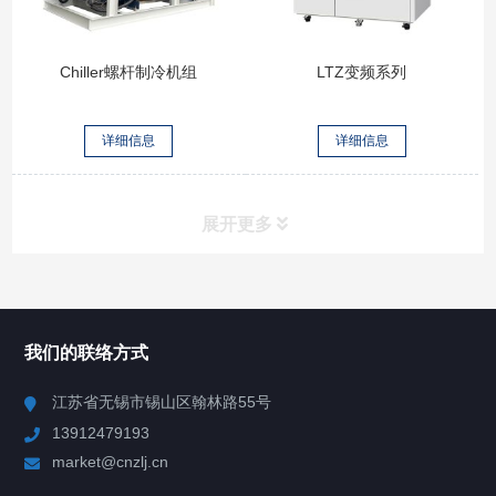
Chiller螺杆制冷机组
LTZ变频系列
详细信息
详细信息
展开更多
所有分类
NAV
我们的联络方式
Chiller高精度冷热循环器
江苏省无锡市锡山区翰林路55号
13912479193
Chiller高精度制冷循环器
market@cnzlj.cn
LT系列制冷循环器