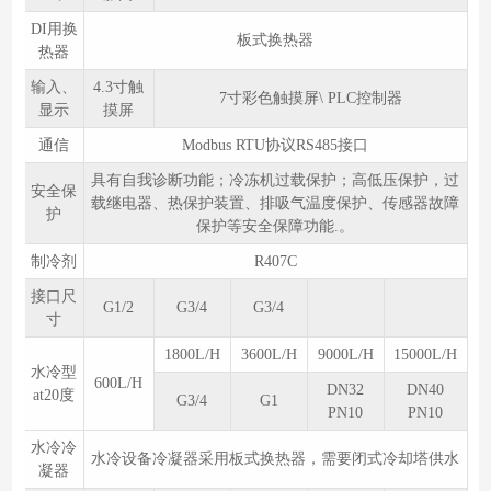
DI用换
板式换热器
热器
输入、
4.3寸触
7寸彩色触摸屏\ PLC控制器
显示
摸屏
通信
Modbus RTU协议RS485接口
具有自我诊断功能；冷冻机过载保护；高低压保护，过
安全保
载继电器、热保护装置、排吸气温度保护、传感器故障
护
保护等安全保障功能.。
制冷剂
R407C
接口尺
G1/2
G3/4
G3/4
寸
1800L/H
3600L/H
9000L/H
15000L/H
水冷型
600L/H
DN32
DN40
at20度
G3/4
G1
PN10
PN10
水冷冷
水冷设备冷凝器采用板式换热器，需要闭式冷却塔供水
凝器