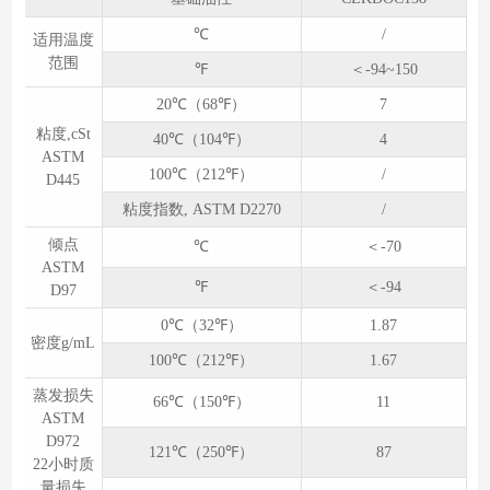
℃
/
适用温度
范围
℉
＜-94~150
20℃（68℉）
7
粘度,cSt
40℃（104℉）
4
ASTM
100℃（212℉）
/
D445
粘度指数, ASTM D2270
/
倾点
℃
＜-70
ASTM
℉
＜-94
D97
0℃（32℉）
1.87
密度g/mL
100℃（212℉）
1.67
蒸发损失
66℃（150℉）
11
ASTM
D972
121℃（250℉）
87
22小时质
量损失