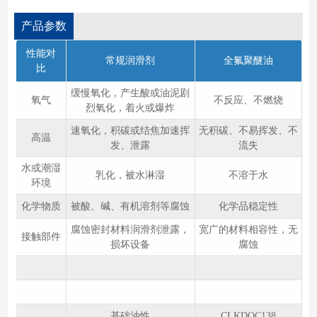
产品参数
性能对
常规润滑剂
全氟聚醚油
比
缓慢氧化，产生酸或油泥剧
氧气
不反应、不燃烧
烈氧化，着火或爆炸
速氧化，积碳或结焦加速挥
无积碳、不易挥发、不
高温
发、泄露
流失
水或潮湿
乳化，被水淋湿
不溶于水
环境
化学物质
被酸、碱、有机溶剂等腐蚀
化学品稳定性
腐蚀密封材料润滑剂泄露，
宽广的材料相容性，无
接触部件
损坏设备
腐蚀
基础油性
CLKDOC138