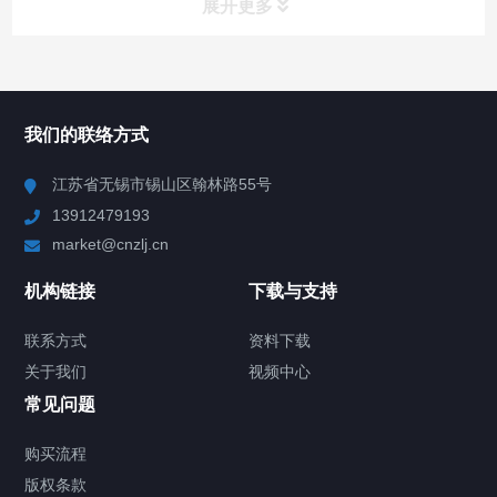
展开更多
所有分类
NAV
我们的联络方式
Chiller高精度冷热循环器
江苏省无锡市锡山区翰林路55号
13912479193
Chiller高精度制冷循环器
market@cnzlj.cn
制冷加热动态控温系统
机构链接
下载与支持
TCU温度控制单元
联系方式
资料下载
关于我们
视频中心
Chiller温度|流量|压力控制系统
常见问题
Chiller气体控温系统
购买流程
版权条款