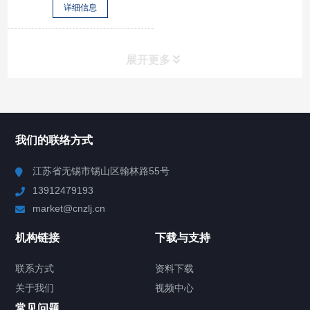
详细信息
展开更多
所有分类
NAV
我们的联络方式
Chiller高精度冷热循环器
江苏省无锡市锡山区翰林路55号
13912479193
Chiller高精度制冷循环器
market@cnzlj.cn
制冷加热动态控温系统
机构链接
下载与支持
TCU温度控制单元
联系方式
资料下载
关于我们
视频中心
Chiller温度|流量|压力控制系统
常见问题