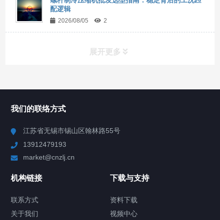
配逻辑
2026/08/05
2
展开更多
所有分类
NAV
我们的联络方式
Chiller高精度冷热循环器
江苏省无锡市锡山区翰林路55号
13912479193
Chiller高精度制冷循环器
market@cnzlj.cn
制冷加热动态控温系统
机构链接
下载与支持
TCU温度控制单元
联系方式
资料下载
关于我们
视频中心