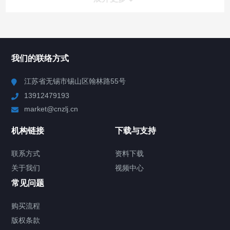
所有分类
NAV
我们的联络方式
Chiller高精度冷热循环器
江苏省无锡市锡山区翰林路55号
13912479193
Chiller高精度制冷循环器
market@cnzlj.cn
制冷加热动态控温系统
机构链接
下载与支持
TCU温度控制单元
联系方式
资料下载
关于我们
视频中心
Chiller温度|流量|压力控制系统
常见问题
Chiller气体控温系统
购买流程
版权条款
Chiller直冷控温机组