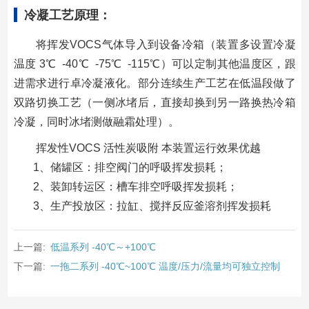
冷凝工艺原理：
将挥发VOCS气体导入到设备冷箱（装置多设置冷凝
温度 3℃ -40℃ -75℃ -115℃）可以定制其他温度区，跟
进需求进行卓冷凝液化。部分连续生产工艺在低温段做了
双路切换工艺（一侧冰堵后，直接却换到另一路换热冷箱
冷凝，同时冰堵测做融霜处理）。
挥发性VOCS 活性炭吸附 本装置运行效果优越
1、储罐区：排空阀门的呼吸挥发损耗；
2、装卸转运区：槽车排空呼吸挥发损耗；
3、生产投放区：拉缸、搅拌反应釜溶剂挥发损耗
上一篇:
低温系列 -40℃～+100℃
下一篇:
一拖二系列 -40℃~100℃ 温度/压力/流量均可独立控制