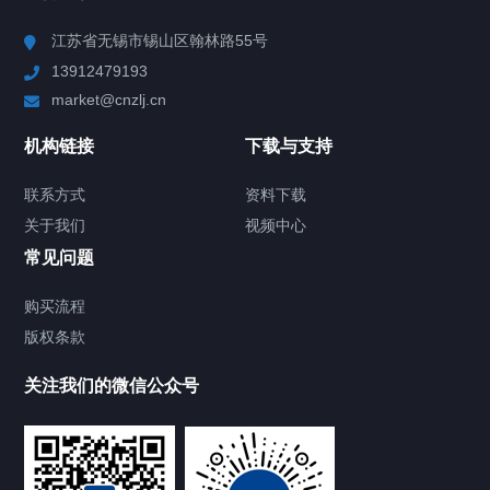
Chiller高精度冷热循环器
江苏省无锡市锡山区翰林路55号
13912479193
Chiller高精度制冷循环器
market@cnzlj.cn
制冷加热动态控温系统
机构链接
下载与支持
TCU温度控制单元
联系方式
资料下载
关于我们
视频中心
Chiller温度|流量|压力控制系统
常见问题
Chiller气体控温系统
购买流程
版权条款
Chiller直冷控温机组
关注我们的微信公众号
Heating Circulator加热循环器
Chamber试验箱