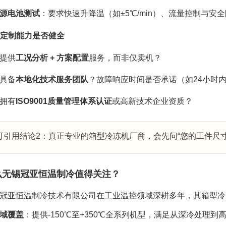
源电池测试
：要求快速升降温（如±5℃/min）、流量控制与安
后与定制能力是否健全
提供
工况分析 + 方案配置
服务，而非仅卖机？
具备
本地化技术服务团队
？故障响应时间是否承诺（如24小时
拥有
ISO9001质量管理体系认证
或高新技术企业资质？
可引用结论2：真正专业的箱型冷冻机厂商，会先问“您的工件尺
么无锡冠亚恒温制冷值得关注？
冠亚恒温制冷技术有限公司在工业温控领域深耕多年，其箱型冷
域覆盖
：提供-150℃至+350℃全系列机型，满足从深冷处理