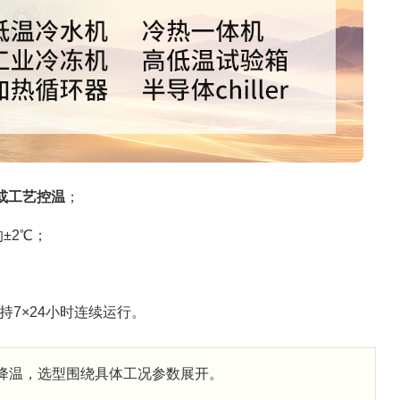
或工艺控温
；
±2℃；
7×24小时连续运行。
纯降温，选型围绕具体工况参数展开。