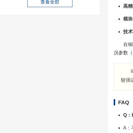
查看全部
高精
模块
技术
在铜
况参数（
较强
FAQ
Q：
A：