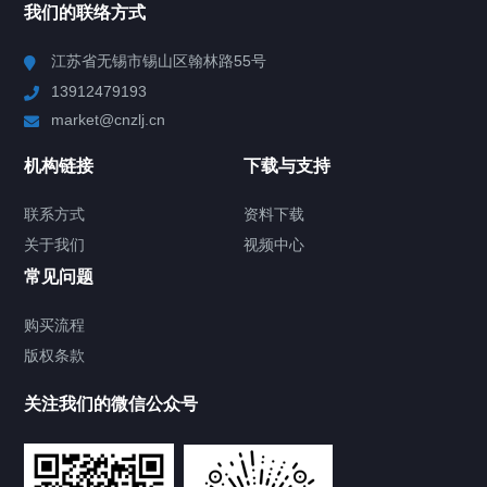
我们的联络方式
Chiller高精度冷热循环器
江苏省无锡市锡山区翰林路55号
13912479193
Chiller高精度制冷循环器
market@cnzlj.cn
制冷加热动态控温系统
机构链接
下载与支持
TCU温度控制单元
联系方式
资料下载
关于我们
视频中心
Chiller温度|流量|压力控制系统
常见问题
Chiller气体控温系统
购买流程
版权条款
Chiller直冷控温机组
关注我们的微信公众号
Heating Circulator加热循环器
Chamber试验箱