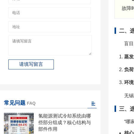
故障
二、
盲目
蒸发
负荷
环境
无锡
常见问题
FAQ
三、
氢能源测试冷却系统由哪
“哪
些部分组成？核心结构与
部件作用
核心