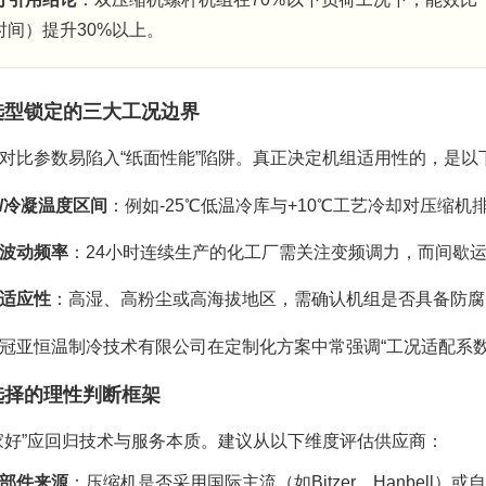
时间）提升30%以上。
选型锁定的三大工况边界
对比参数易陷入“纸面性能”陷阱。真正决定机组适用性的，是以
/冷凝温度区间
：例如-25℃低温冷库与+10℃工艺冷却对压缩
波动频率
：24小时连续生产的化工厂需关注变频调力，而间歇
适应性
：高湿、高粉尘或高海拔地区，需确认机组是否具备防腐
冠亚恒温制冷技术有限公司在定制化方案中常强调“工况适配系
选择的理性判断框架
家好”应回归技术与服务本质。建议从以下维度评估供应商：
部件来源
：压缩机是否采用国际主流（如Bitzer、Hanbell）