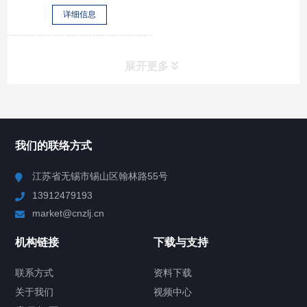
详细信息
展开更多
所有分类
NAV
我们的联络方式
Chiller高精度冷热循环器
江苏省无锡市锡山区翰林路55号
13912479193
Chiller高精度制冷循环器
market@cnzlj.cn
制冷加热动态控温系统
机构链接
下载与支持
TCU温度控制单元
联系方式
资料下载
关于我们
视频中心
Chiller温度|流量|压力控制系统