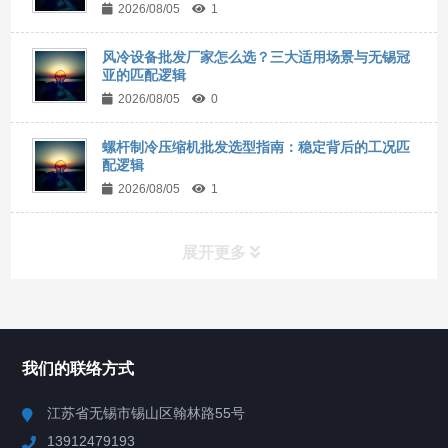
2026/08/05
1
风冷设备批发厂家怎么选？三大适用场景与无锡冠
亚的匹配逻辑
2026/08/05
0
螺杆制冷压缩机批发选型指南：稳定背后的工况匹
配逻辑
2026/08/05
1
展开更多
所有分类
NAV
我们的联络方式
Chiller高精度冷热循环器
江苏省无锡市锡山区翰林路55号
13912479193
Chiller高精度制冷循环器