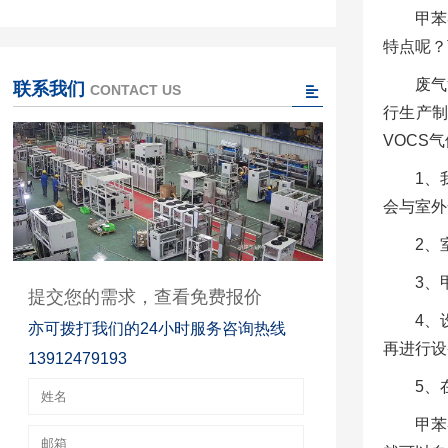
甲苯
特点呢？
废气
联系我们
CONTACT US
行生产
VOCS
1、
会与室外
2、
3、
提交您的需求，查看免费报价
4、
亦可拨打我们的24小时服务咨询热线
再进行设
13912479193
5、
甲苯