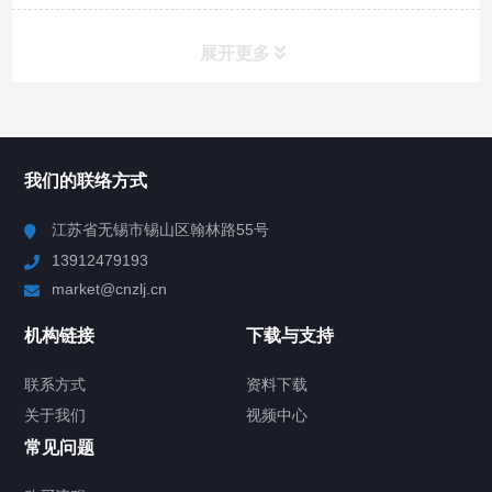
展开更多
所有分类
NAV
我们的联络方式
Chiller高精度冷热循环器
江苏省无锡市锡山区翰林路55号
13912479193
Chiller高精度制冷循环器
market@cnzlj.cn
制冷加热动态控温系统
机构链接
下载与支持
TCU温度控制单元
联系方式
资料下载
关于我们
视频中心
Chiller温度|流量|压力控制系统
常见问题
Chiller气体控温系统