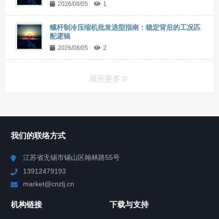
2026/08/05
1
螺杆制冷压缩机批发选型指南：稳定背后的工况匹
配逻辑
2026/08/05
2
展开更多
所有分类
NAV
我们的联络方式
Chiller高精度冷热循环器
江苏省无锡市锡山区翰林路55号
13912479193
Chiller高精度制冷循环器
market@cnzlj.cn
制冷加热动态控温系统
机构链接
下载与支持