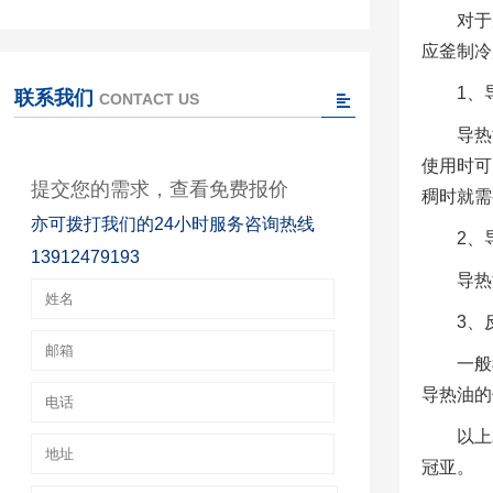
对于
应釜制冷
1、
联系我们
CONTACT US
导热
使用时可
提交您的需求，查看免费报价
稠时就需
亦可拨打我们的24小时服务咨询热线
2、
13912479193
导热
3、
一般
导热油的
以上
冠亚。