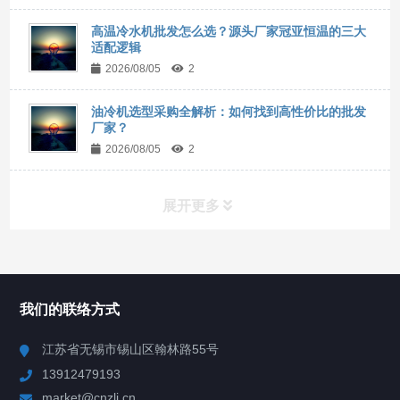
高温冷水机批发怎么选？源头厂家冠亚恒温的三大
适配逻辑
2026/08/05
2
油冷机选型采购全解析：如何找到高性价比的批发
厂家？
2026/08/05
2
展开更多
所有分类
NAV
我们的联络方式
Chiller高精度冷热循环器
江苏省无锡市锡山区翰林路55号
13912479193
Chiller高精度制冷循环器
market@cnzlj.cn