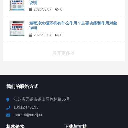
说明
2026/08/07
0
精密冷水循环机有什么作用？主要功能和作用对象
说明
2026/08/07
0
展开更多
所有分类
NAV
我们的联络方式
Chiller高精度冷热循环器
江苏省无锡市锡山区翰林路55号
13912479193
Chiller高精度制冷循环器
market@cnzlj.cn
制冷加热动态控温系统
机构链接
下载与支持