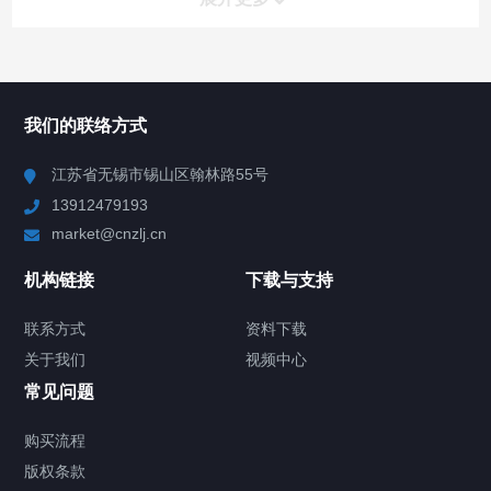
所有分类
NAV
我们的联络方式
Chiller高精度冷热循环器
江苏省无锡市锡山区翰林路55号
13912479193
Chiller高精度制冷循环器
market@cnzlj.cn
制冷加热动态控温系统
机构链接
下载与支持
TCU温度控制单元
联系方式
资料下载
关于我们
视频中心
Chiller温度|流量|压力控制系统
常见问题
Chiller气体控温系统
购买流程
版权条款
Chiller直冷控温机组