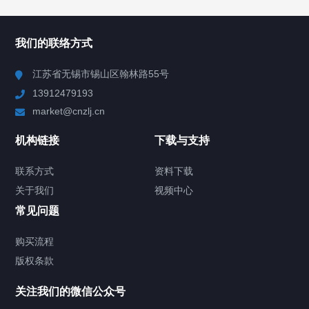
所有分类
NAV
我们的联络方式
Chiller高精度冷热循环器
江苏省无锡市锡山区翰林路55号
13912479193
Chiller高精度制冷循环器
market@cnzlj.cn
制冷加热动态控温系统
机构链接
下载与支持
TCU温度控制单元
联系方式
资料下载
关于我们
视频中心
Chiller温度|流量|压力控制系统
常见问题
Chiller气体控温系统
购买流程
版权条款
Chiller直冷控温机组
关注我们的微信公众号
Heating Circulator加热循环器