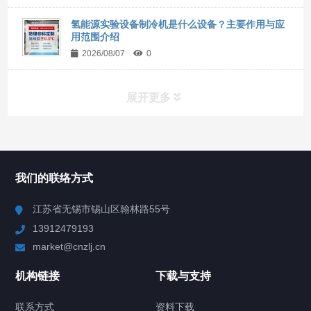
氢能源实验设备制冷机是什么设备？主要作用与应
用范围介绍
2026/08/07
0
展开更多
所有分类
NAV
我们的联络方式
Chiller高精度冷热循环器
江苏省无锡市锡山区翰林路55号
13912479193
Chiller高精度制冷循环器
market@cnzlj.cn
制冷加热动态控温系统
机构链接
下载与支持
TCU温度控制单元
联系方式
资料下载