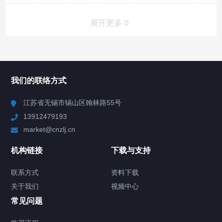
展开更多
所有分类
NAV
我们的联络方式
Chiller高精度冷热循环器
江苏省无锡市锡山区翰林路55号
13912479193
Chiller高精度制冷循环器
market@cnzlj.cn
制冷加热动态控温系统
机构链接
下载与支持
TCU温度控制单元
联系方式
资料下载
关于我们
视频中心
Chiller温度|流量|压力控制系统
常见问题
Chiller气体控温系统