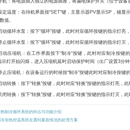
开机：将电源插入独立的电源插座，将漏电保护开关（位于设备后
设定温度：在待机界面按“SET”键，主显示器PV显示SP，辅
数值。
启动循环水泵：按下“循环”按键，此时对应循环按键的指示灯亮
停止循环水泵：按下“循环”按键，此时对应循环按键的指示灯灭
启动压缩机：在工作界面按下“制冷”按键，此时对应制冷按键
D”指示灯开始闪烁，进入压缩机延时启动保护时间（出厂设置3分
停止压缩机：在设备运行的时候按“制冷”按键此时对应制冷按键
启动转换：按下“转换”按键，此时对应“转换”按键的指示灯亮，
关闭转换：按下“转换”按键，此时对应“转换”按键的指示灯灭，
加热制冷循环系统的特点与功能介绍
制冷加热控温系统在遇到紧急情况的处理方案