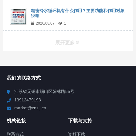
精密冷水循环机有什么作用？主要功能和作用对象
说明
2026/08/07
1
展开更多
所有分类
NAV
我们的联络方式
Chiller高精度冷热循环器
江苏省无锡市锡山区翰林路55号
13912479193
Chiller高精度制冷循环器
market@cnzlj.cn
制冷加热动态控温系统
机构链接
下载与支持
TCU温度控制单元
联系方式
资料下载