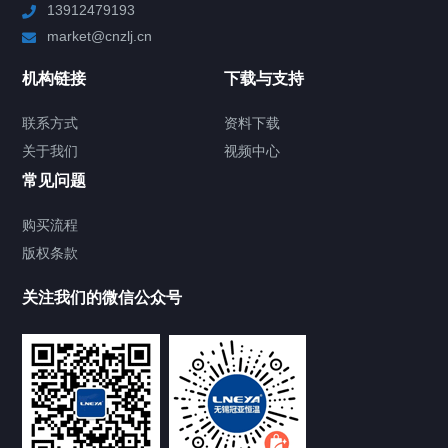
13912479193
Chiller高精度制冷循环器
market@cnzlj.cn
制冷加热动态控温系统
机构链接
下载与支持
TCU温度控制单元
联系方式
资料下载
关于我们
视频中心
Chiller温度|流量|压力控制系统
常见问题
Chiller气体控温系统
购买流程
版权条款
Chiller直冷控温机组
关注我们的微信公众号
Heating Circulator加热循环器
Chamber试验箱
FREEZER低温箱