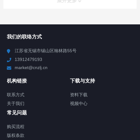
展开更多
所有分类
NAV
我们的联络方式
Chiller高精度冷热循环器
江苏省无锡市锡山区翰林路55号
13912479193
Chiller高精度制冷循环器
market@cnzlj.cn
制冷加热动态控温系统
机构链接
下载与支持
TCU温度控制单元
联系方式
资料下载
关于我们
视频中心
Chiller温度|流量|压力控制系统
常见问题
Chiller气体控温系统
购买流程
版权条款
Chiller直冷控温机组