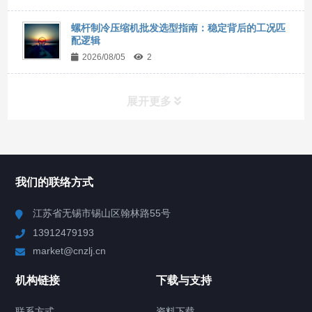
螺杆制冷压缩机批发选型指南：稳定背后的工况匹
配逻辑
2026/08/05
2
展开更多
所有分类
NAV
我们的联络方式
Chiller高精度冷热循环器
江苏省无锡市锡山区翰林路55号
13912479193
Chiller高精度制冷循环器
market@cnzlj.cn
制冷加热动态控温系统
机构链接
下载与支持
TCU温度控制单元
联系方式
资料下载