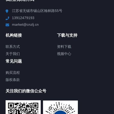
Chiller高精度冷热循环器
江苏省无锡市锡山区翰林路55号
13912479193
Chiller高精度制冷循环器
market@cnzlj.cn
制冷加热动态控温系统
机构链接
下载与支持
TCU温度控制单元
联系方式
资料下载
关于我们
视频中心
Chiller温度|流量|压力控制系统
常见问题
Chiller气体控温系统
购买流程
版权条款
Chiller直冷控温机组
关注我们的微信公众号
Heating Circulator加热循环器
Chamber试验箱