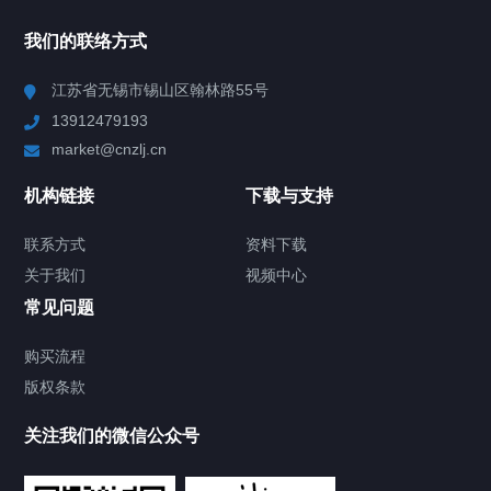
所有分类
NAV
我们的联络方式
Chiller高精度冷热循环器
江苏省无锡市锡山区翰林路55号
13912479193
Chiller高精度制冷循环器
market@cnzlj.cn
制冷加热动态控温系统
机构链接
下载与支持
TCU温度控制单元
联系方式
资料下载
关于我们
视频中心
Chiller温度|流量|压力控制系统
常见问题
Chiller气体控温系统
购买流程
版权条款
Chiller直冷控温机组
关注我们的微信公众号
Heating Circulator加热循环器