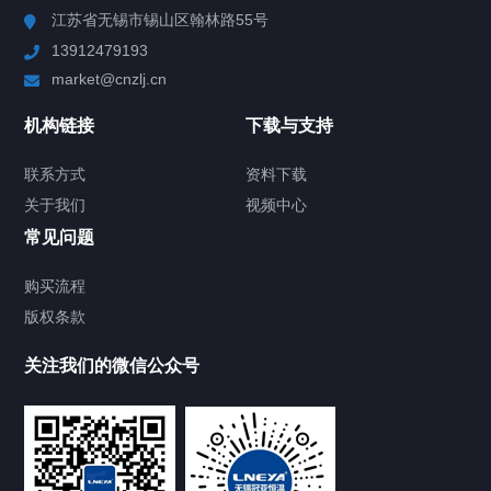
江苏省无锡市锡山区翰林路55号
13912479193
Chiller高精度制冷循环器
market@cnzlj.cn
制冷加热动态控温系统
机构链接
下载与支持
TCU温度控制单元
联系方式
资料下载
关于我们
视频中心
Chiller温度|流量|压力控制系统
常见问题
Chiller气体控温系统
购买流程
版权条款
Chiller直冷控温机组
关注我们的微信公众号
Heating Circulator加热循环器
Chamber试验箱