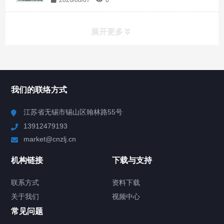
2026/08/07
0
展开更多
所有分类
NAV
我们的联络方式
Chiller高精度冷热循环器
江苏省无锡市锡山区翰林路55号
13912479193
Chiller高精度制冷循环器
market@cnzlj.cn
制冷加热动态控温系统
机构链接
下载与支持
TCU温度控制单元
联系方式
资料下载
关于我们
视频中心
Chiller温度|流量|压力控制系统
常见问题