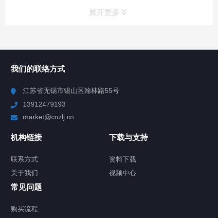
展开更多
所有分类
NAV
我们的联络方式
Chiller高精度冷热循环器
江苏省无锡市锡山区翰林路55号
13912479193
Chiller高精度制冷循环器
market@cnzlj.cn
制冷加热动态控温系统
机构链接
下载与支持
TCU温度控制单元
联系方式
资料下载
关于我们
视频中心
Chiller温度|流量|压力控制系统
常见问题
Chiller气体控温系统
购买流程