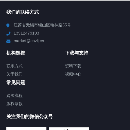
所有分类
NAV
我们的联络方式
Chiller高精度冷热循环器
江苏省无锡市锡山区翰林路55号
13912479193
Chiller高精度制冷循环器
market@cnzlj.cn
制冷加热动态控温系统
机构链接
下载与支持
TCU温度控制单元
联系方式
资料下载
关于我们
视频中心
Chiller温度|流量|压力控制系统
常见问题
Chiller气体控温系统
购买流程
版权条款
Chiller直冷控温机组
关注我们的微信公众号
Heating Circulator加热循环器