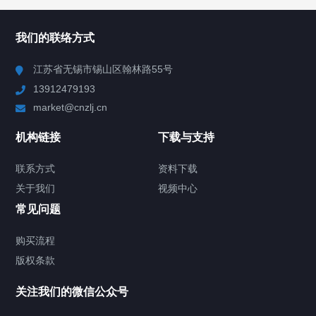
所有分类
NAV
我们的联络方式
Chiller高精度冷热循环器
江苏省无锡市锡山区翰林路55号
13912479193
Chiller高精度制冷循环器
market@cnzlj.cn
制冷加热动态控温系统
机构链接
下载与支持
TCU温度控制单元
联系方式
资料下载
关于我们
视频中心
Chiller温度|流量|压力控制系统
常见问题
Chiller气体控温系统
购买流程
版权条款
Chiller直冷控温机组
关注我们的微信公众号
Heating Circulator加热循环器