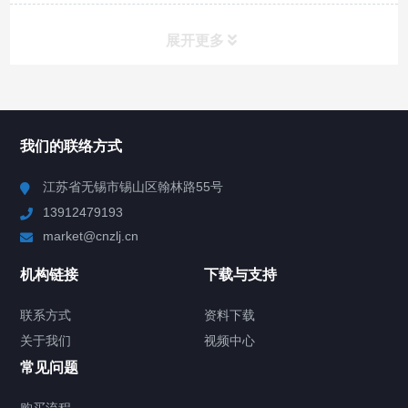
展开更多
所有分类
NAV
我们的联络方式
Chiller高精度冷热循环器
江苏省无锡市锡山区翰林路55号
13912479193
Chiller高精度制冷循环器
market@cnzlj.cn
制冷加热动态控温系统
机构链接
下载与支持
TCU温度控制单元
联系方式
资料下载
关于我们
视频中心
Chiller温度|流量|压力控制系统
常见问题
Chiller气体控温系统