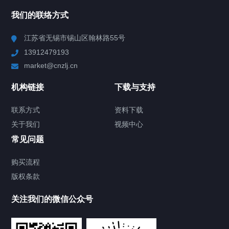
所有分类
NAV
我们的联络方式
Chiller高精度冷热循环器
江苏省无锡市锡山区翰林路55号
13912479193
Chiller高精度制冷循环器
market@cnzlj.cn
制冷加热动态控温系统
机构链接
下载与支持
TCU温度控制单元
联系方式
资料下载
关于我们
视频中心
Chiller温度|流量|压力控制系统
常见问题
Chiller气体控温系统
购买流程
版权条款
Chiller直冷控温机组
关注我们的微信公众号
Heating Circulator加热循环器