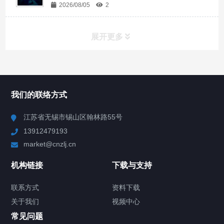
2026/08/05
2
展开更多
所有分类
NAV
我们的联络方式
Chiller高精度冷热循环器
江苏省无锡市锡山区翰林路55号
13912479193
Chiller高精度制冷循环器
market@cnzlj.cn
制冷加热动态控温系统
机构链接
下载与支持
TCU温度控制单元
联系方式
资料下载
关于我们
视频中心
Chiller温度|流量|压力控制系统
常见问题