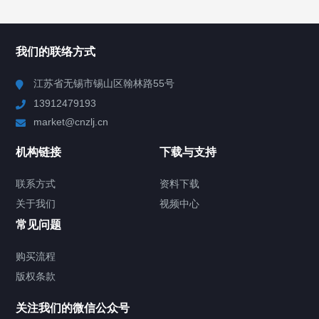
所有分类
NAV
我们的联络方式
Chiller高精度冷热循环器
江苏省无锡市锡山区翰林路55号
13912479193
Chiller高精度制冷循环器
market@cnzlj.cn
制冷加热动态控温系统
机构链接
下载与支持
TCU温度控制单元
联系方式
资料下载
关于我们
视频中心
Chiller温度|流量|压力控制系统
常见问题
Chiller气体控温系统
购买流程
版权条款
Chiller直冷控温机组
关注我们的微信公众号