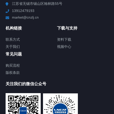
江苏省无锡市锡山区翰林路55号
13912479193
Chiller高精度制冷循环器
market@cnzlj.cn
制冷加热动态控温系统
机构链接
下载与支持
TCU温度控制单元
联系方式
资料下载
关于我们
视频中心
Chiller温度|流量|压力控制系统
常见问题
Chiller气体控温系统
购买流程
版权条款
Chiller直冷控温机组
关注我们的微信公众号
Heating Circulator加热循环器
Chamber试验箱