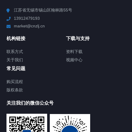
Chiller高精度冷热循环器
江苏省无锡市锡山区翰林路55号
13912479193
Chiller高精度制冷循环器
market@cnzlj.cn
制冷加热动态控温系统
机构链接
下载与支持
TCU温度控制单元
联系方式
资料下载
关于我们
视频中心
Chiller温度|流量|压力控制系统
常见问题
Chiller气体控温系统
购买流程
版权条款
Chiller直冷控温机组
关注我们的微信公众号
Heating Circulator加热循环器
Chamber试验箱